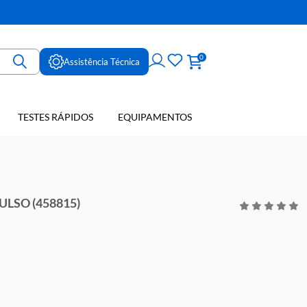
ne
0
Assistência Técnica
TESTES RÁPIDOS
EQUIPAMENTOS
E SANGUE
58815)
UDROP AVULSO (458815)
TTE