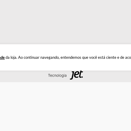
INSTITUCIONAL
DÚ
Quem Somos
Este
Política de Privacidade
Troc
Documentos
Privacidade
da loja. Ao continuar navegando, entendemos que você está 