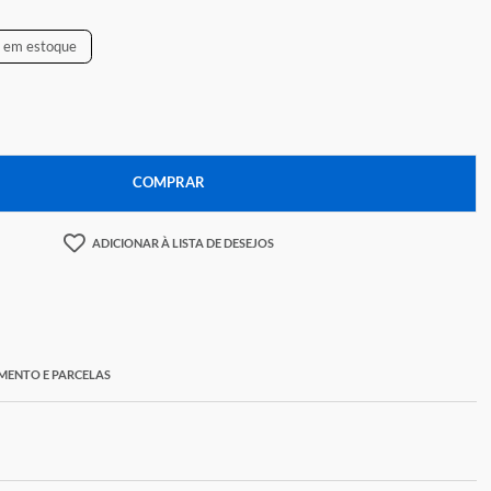
,59
Temos apenas
1
em estoque
+
COMPRAR
ADICIONAR À LISTA DE DESEJOS
ORMAS DE PAGAMENTO E PARCELAS