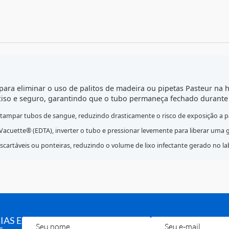
C
initiva para eliminar o uso de palitos de madeira ou pipet
dor preciso e seguro, garantindo que o tubo permaneça fec
rre ao destampar tubos de sangue, reduzindo drasticamente o risco 
o tubo Vacuette® (EDTA), inverter o tubo e pressionar levemente p
ncia descartáveis ou ponteiras, reduzindo o volume de lixo infectan