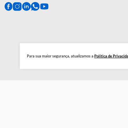
CENTRAL DE AJUDA
Preparada para esclarecer suas dúvidas.
Tire suas dúvidas
Para sua maior segurança, atualizamos a
Política de 