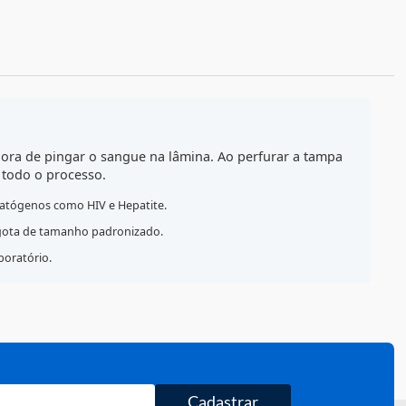
ALCULE O FRETE
as Pasteur na hora de pingar o sangue na lâmina. Ao perfur
hado durante todo o processo.
de exposição a patógenos como HIV e Hepatite.
ara liberar uma gota de tamanho padronizado.
te gerado no laboratório.