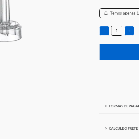
R$ 0
-
F