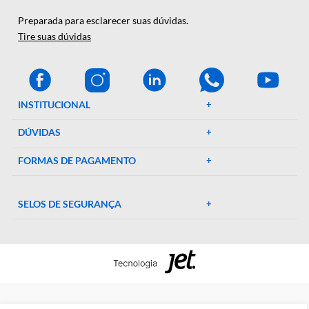
A Décio Camargo é sua parceira de confiança em equipamen
e suprimentos laboratoriais. Com mais de 46 anos de
experiência, oferecemos uma ampla gama de produtos de al
qualidade, garantindo precisão e eficiência em suas pesquisa
experimentos. Conte conosco para elevar o padrão do seu
laboratório!
CENTRAL DE AJUDA
Preparada para esclarecer suas dúvidas.
Tire suas dúvidas