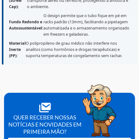
solução profissional para o fracionamento de amostra
Ao invés de enviar o tubo primário (com gel ou coágul
para exames terceirizados, o laboratório transfere o
soro/plasma para este tubo secundário estéril e robust
Isso economiza espaço no transporte e permite mante
uma contraprova no laboratório de origem.
Tampa
Diferente das tampas de pressão, a rosca oferece
de Rosca
segurança superior contra abertura acidental durant
(Screw
transporte aéreo ou terrestre, protegendo a amostra
Cap):
o ambiente.
O design permite que o tubo fique em pé e
Fundo Redondo e
racks padrão (13mm), facilitando a pipetag
Autossustentável:
automatizada e o armazenamento organiz
em freezers e geladeiras.
Material
O polipropileno de grau médico não interfere nos
Inerte
analitos (como hormônios e drogas terapêuticas) e
(PP):
suporta temperaturas de congelamento sem rachar.