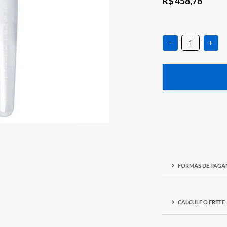
R$ 4
-
F