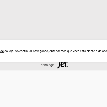
INSTITUCIONAL
DÚ
Quem Somos
Este
Política de Privacidade
Troc
Documentos
Privacidade
da loja. Ao continuar navegando, entendemos que você está 