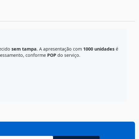
ALCULE O FRETE
lume e é fornecido
sem tampa
. A apresentação com
1000 
 etapas de processamento, conforme
POP
do serviço.