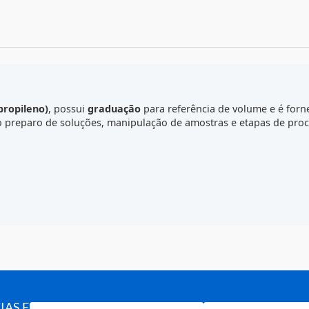
C
P (polipropileno)
, possui
graduação
para referência de vo
io, como preparo de soluções, manipulação de amostras e