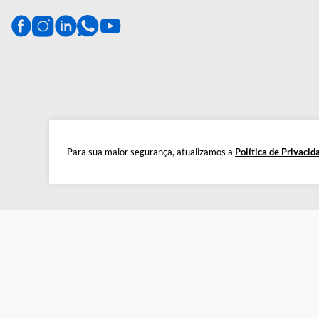
CENTRAL DE AJUDA
Preparada para esclarecer suas dúvidas.
Tire suas dúvidas
Para sua maior segurança, atualizamos a
Política de 