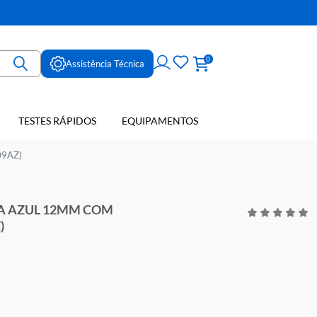
ne
0
Assistência Técnica
TESTES RÁPIDOS
EQUIPAMENTOS
E SANGUE
M 1000UN (109AZ)
PA RAIADA AZUL 12MM COM
0UN (109AZ)