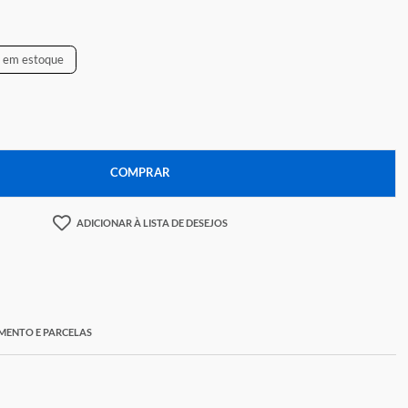
0,64
Temos apenas
3
em estoque
+
COMPRAR
ADICIONAR À LISTA DE DESEJOS