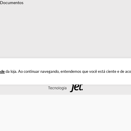
antindo precisão e eficiência em suas pesquisas e experimentos. C
INSTITUCIONAL
DÚ
Quem Somos
Este
Política de Privacidade
Troc
Documentos