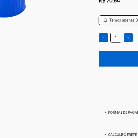
R$ 7
-