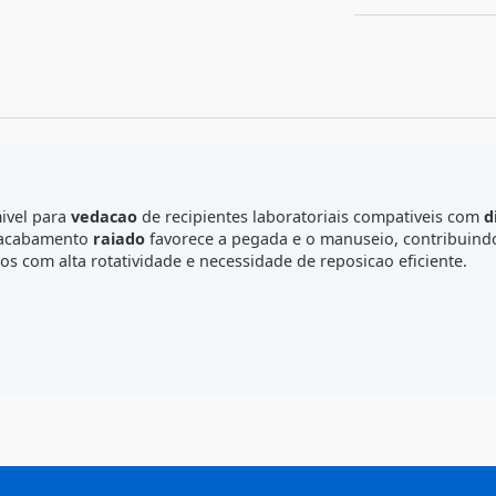
F
C
consumivel para
vedacao
de recipientes laboratoriais com
cor
. O acabamento
raiado
favorece a pegada e o manuseio, 
oratorios com alta rotatividade e necessidade de reposicao 