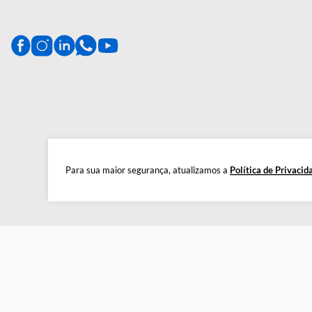
produtos de alta qualidade, gar
CENTRAL DE AJUDA
Preparada para esclarecer suas dúvidas.
Tire suas dúvidas