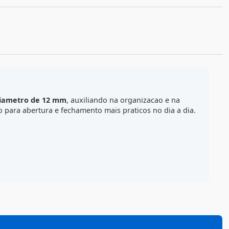
ORMAS DE PAGAMENTO E PARCELAS
ALCULE O FRETE
pativeis com
diametro de 12 mm
, auxiliando na organizaca
contribuindo para abertura e fechamento mais praticos no 
eficiente.