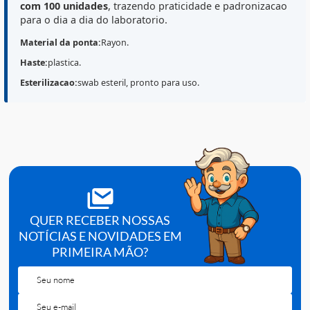
Destaques do Produto
O
Swab Laborclin
(Ref.
570130
) possui
haste plastica
ponta em
rayon
, sendo fornecido
esteril
para apoiar
rotinas de
coleta de amostras
e procedimentos tecnic
O modelo
PQ 78 mm
e indicado quando se busca um
swab mais curto/compacto, com apresentacao em
cai
com 100 unidades
, trazendo praticidade e padronizac
para o dia a dia do laboratorio.
Material da ponta:
Rayon.
Haste:
plastica.
Esterilizacao:
swab esteril, pronto para uso.