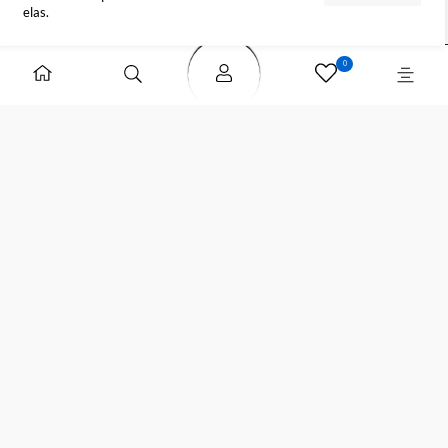
FORMAS DE PAGAMENTO
SELOS DE SEGURANÇA
Para sua maior segurança, atualizamos a
Política
de Privacidade
da loja. Ao continuar navegando,
ENTENDI
entendemos que você está ciente e de acordo com
elas.
0