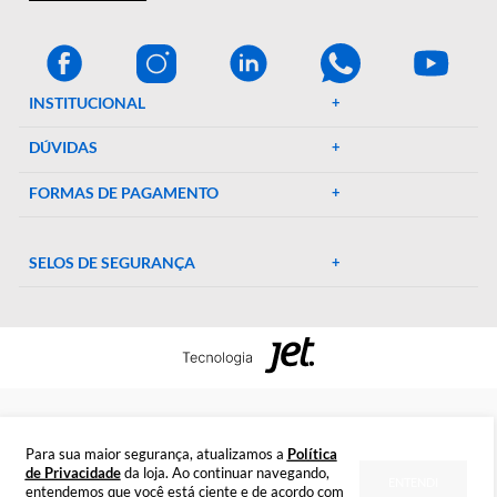
A Décio Camargo é sua parceira de confiança em equipamen
e suprimentos laboratoriais. Com mais de 46 anos de
experiência, oferecemos uma ampla gama de produtos de al
qualidade, garantindo precisão e eficiência em suas pesquisa
experimentos. Conte conosco para elevar o padrão do seu
laboratório!
CENTRAL DE AJUDA
Preparada para esclarecer suas dúvidas.
Tire suas dúvidas
INSTITUCIONAL
DÚVIDAS