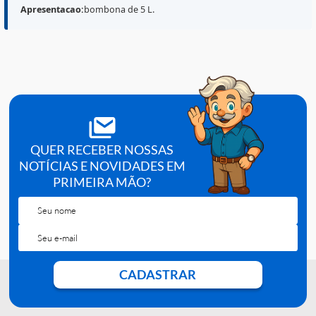
fluidos do equipamento
Counter 19
, contribuindo par
manutencao operacional e para a reducao de residuos
nas linhas, conforme
manual do fabricante
e
POP
do
servico. A apresentacao em
5 litros
atende bem a rotin
com maior volume de uso.
Aplicacao:
enxague/limpeza do sistema (conforme fabricante).
equipamento Counter 19 (conforme
Compatibilidade:
especificacao).
Apresentacao:
bombona de 5 L.
QUER RECEBER NOSSAS