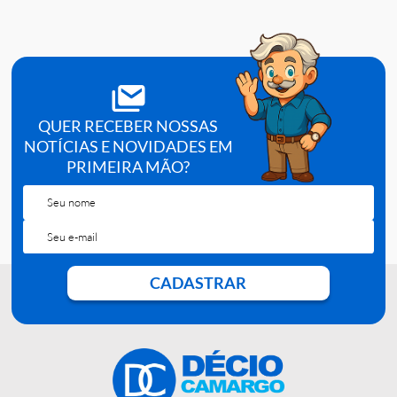
analisador, conforme o
POP
do serviço.
Tipo:
solução hemolisante LH Lyse.
Aplicação:
uso em contador hematológico MyKov Cell 550.
Compatibilidade:
equipamento veterinário de 5 partes.
Apresentação:
4x90 mL |
Referência:
112951.
QUER RECEBER NOSSAS
NOTÍCIAS E NOVIDADES EM
PRIMEIRA MÃO?