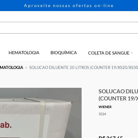
Aproveite nossas ofertas on-li
HEMATOLOGIA
BIOQUÍMICA
GIA
COLETA D
e
HEMATOLOGIA
SOLUCAO DILUENTE 20 LITROS (COUNTER 
SOL
(COU
WIENE
3524