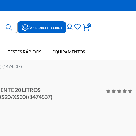
ne
0
Assistência Técnica
TESTES RÁPIDOS
EQUIPAMENTOS
E SANGUE
19/XS20/XS30) (1474537)
UCAO DILUENTE 20 LITROS
NTER 19/XS20/XS30) (1474537)
R