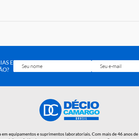
C
4537)
OTÍCIAS E
RA MÃO?