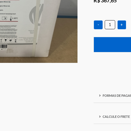
R$ 3
-
F