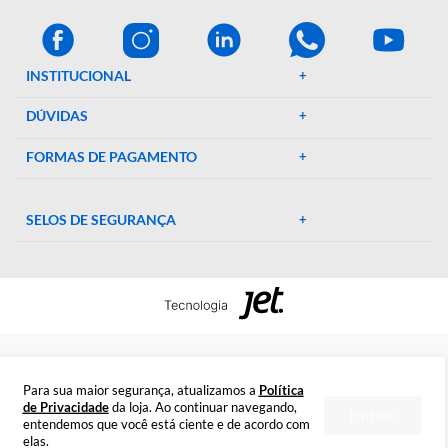
A Décio Camargo é sua parceira de confiança em equipamen
e suprimentos laboratoriais. Com mais de 46 anos de
experiência, oferecemos uma ampla gama de produtos de al
qualidade, garantindo precisão e eficiência em suas pesquisa
experimentos. Conte conosco para elevar o padrão do seu
laboratório!
CENTRAL DE AJUDA
Preparada para esclarecer suas dúvidas.
Tire suas dúvidas
INSTITUCIONAL
DÚVIDAS