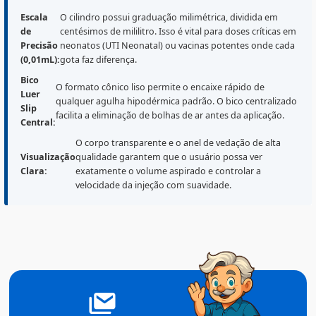
Destaques do Produto
A
Seringa BD 1mL Luer Slip (Cód. 990256)
oferece tota
liberdade técnica. Por não vir com agulha acoplada, el
permite a administração de volumes minúsculos (abai
de 1mL) utilizando o calibre de agulha que o profissio
julgar mais adequado para o paciente ou para o tipo d
líquido (aquoso ou oleoso).
Escala
O cilindro possui graduação milimétrica, dividida em
de
centésimos de mililitro. Isso é vital para doses críticas
Precisão
neonatos (UTI Neonatal) ou vacinas potentes onde c
(0,01mL):
gota faz diferença.
Bico
O formato cônico liso permite o encaixe rápido de
Luer
qualquer agulha hipodérmica padrão. O bico centraliz
Slip
facilita a eliminação de bolhas de ar antes da aplicação.
Central:
O corpo transparente e o anel de vedação de alta
Visualização
qualidade garantem que o usuário possa ver