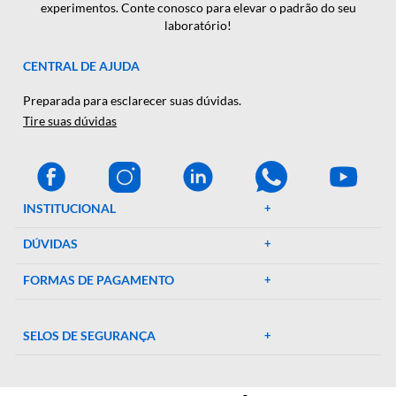
CADASTRAR
A Décio Camargo é sua parceira de confiança em equipamen
e suprimentos laboratoriais. Com mais de 46 anos de
experiência, oferecemos uma ampla gama de produtos de al
qualidade, garantindo precisão e eficiência em suas pesquisa
experimentos. Conte conosco para elevar o padrão do seu
laboratório!
CENTRAL DE AJUDA
Preparada para esclarecer suas dúvidas.