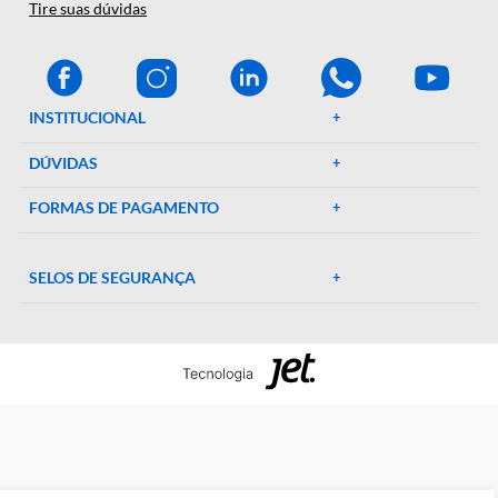
A Décio Camargo é sua parceira de confiança em equipamen
e suprimentos laboratoriais. Com mais de 46 anos de
experiência, oferecemos uma ampla gama de produtos de al
qualidade, garantindo precisão e eficiência em suas pesquisa
experimentos. Conte conosco para elevar o padrão do seu
laboratório!
CENTRAL DE AJUDA
Preparada para esclarecer suas dúvidas.
Tire suas dúvidas