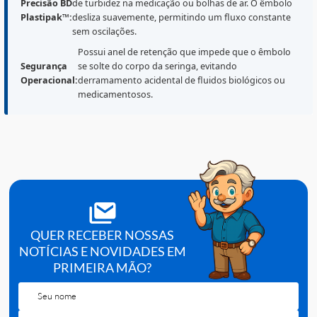
críticos. O sistema de rosca dupla no bico garante que
agulha, o extensor ou o cateter permaneçam fixos
durante todo o procedimento, prevenindo vazamentos
de medicação e entrada de ar no sistema.
A agulha é rosqueada na ponta da seringa, cria
Bico Luer
uma vedação hermética e mecânica. Isso é vital
Lock
para injeções intramusculares profundas (onde 
(Travamento):
pressão de retorno é alta) e conexões em acess
venosos centrais.
O cilindro transparente permite a detecção imedia
Precisão BD
de turbidez na medicação ou bolhas de ar. O êmbo
Plastipak™:
desliza suavemente, permitindo um fluxo constan
sem oscilações.
Possui anel de retenção que impede que o êmbo
Segurança
se solte do corpo da seringa, evitando
Operacional:
derramamento acidental de fluidos biológicos ou
medicamentosos.