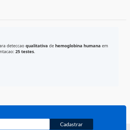
ALCULE O FRETE
tografico
para deteccao
qualitativa
de
hemoglobina hu
e uso
. Apresentacao:
25 testes
.