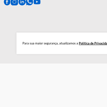
CENTRAL DE AJUDA
Preparada para esclarecer suas dúvidas.
Tire suas dúvidas
Para sua maior segurança, atualizamos a
Política de 