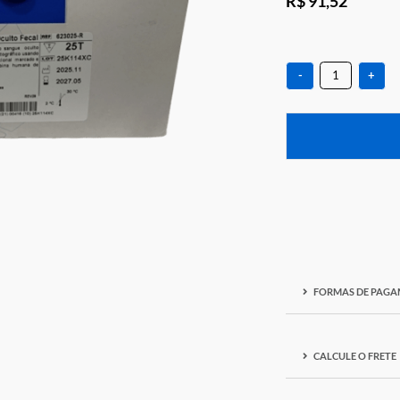
R$ 9
-
F