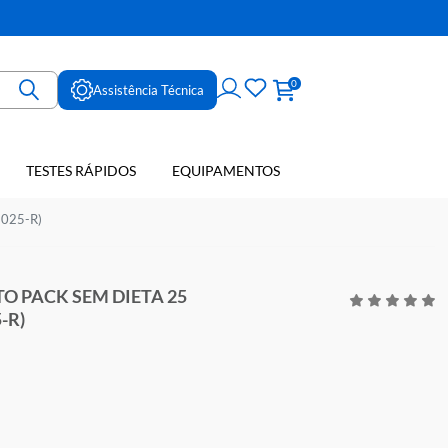
ne
0
Assistência Técnica
TESTES RÁPIDOS
EQUIPAMENTOS
E SANGUE
5 TESTES (623025-R)
GUE OCULTO PACK SEM DIETA 25
ES (623025-R)