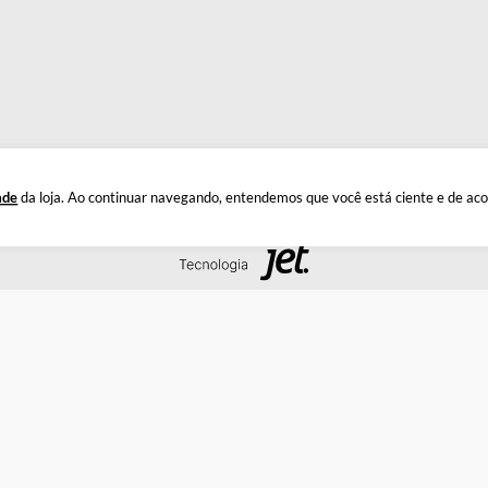
INSTITUCIONAL
DÚ
Quem Somos
Este
Política de Privacidade
Troc
Documentos
Privacidade
da loja. Ao continuar navegando, entendemos que você está 