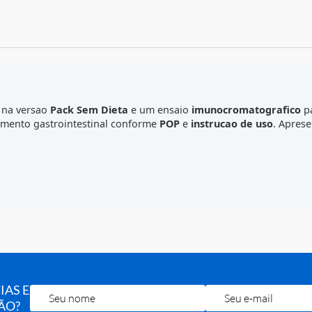
C
025-R
) na versao
Pack Sem Dieta
e um ensaio
imunocroma
l sangramento gastrointestinal conforme
POP
e
instrucao d