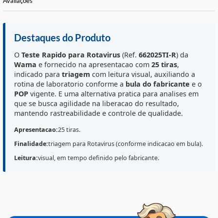
Informações Básicas
Características do Produto
Avaliações
Destaques do Produto
O
Teste Rapido para Rotavirus
(Ref.
662025TI-R
) da
Wama
e fornecido na apresentacao com
25 tiras
,
indicado para
triagem
com leitura visual, auxiliando a
rotina de laboratorio conforme a
bula do fabricante
e
POP
vigente. E uma alternativa pratica para analises e
que se busca agilidade na liberacao do resultado,
mantendo rastreabilidade e controle de qualidade.
Apresentacao:
25 tiras.