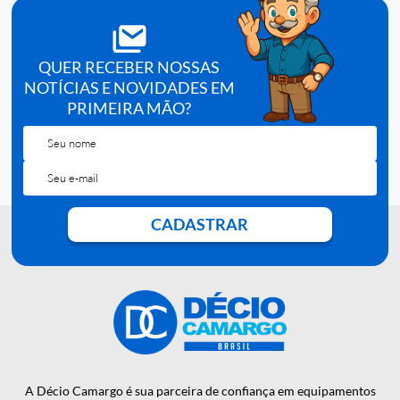
Finalidade:
triagem para Rotavirus (conforme indicacao em bul
Leitura:
visual, em tempo definido pelo fabricante.
QUER RECEBER NOSSAS
NOTÍCIAS E NOVIDADES EM
PRIMEIRA MÃO?