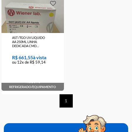
R$ 61,36
R$ 661,55
ou 12x de R$ 5,49
ou 12x de R$ 59,14
PRODUTO
PRODUTO
REFRIGERADO/EQUIPAMENTO
REFRIGERADO/EQUIPAMENTO
FALE COM VENDEDOR
FALE COM VENDEDOR
AST /TGO UV LIQUIDO
AA 250ML LINHA
DEDICADA CMD
(1009619)
R$ 661,55
ou 12x de R$ 59,14