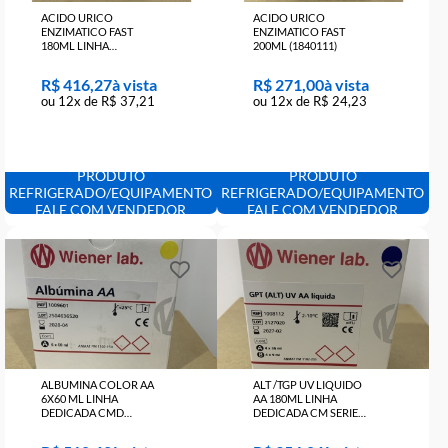
ACIDO URICO
ACIDO URICO
ENZIMATICO FAST
ENZIMATICO FAST
180ML LINHA
200ML (1840111)
DEDICADA CMD
(1009713)
R$ 416,27
R$ 271,00
ou 12x de R$ 37,21
ou 12x de R$ 24,23
PRODUTO
PRODUTO
REFRIGERADO/EQUIPAMENTO
REFRIGERADO/EQUIPAME
FALE COM VENDEDOR
FALE COM VENDEDOR