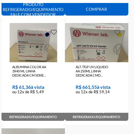
AA 180ML LINHA
ESTERIL 100ML
DEDICADA CM SERIES
(PA284)
(1008111)
R$ 354,86
R$ 23,08
ou 12x de R$ 31,72
ou 12x de R$ 2,06
PRODUTO
COMPRAR
REFRIGERADO/EQUIPAMENTO
FALE COM VENDEDOR
ALBUMINA COLOR AA
ALT /TGP UV LIQUIDO
3X40 ML LINHA
AA 250ML LINHA
DEDICADA CM SERIES
DEDICADA CMD
(1008156)
(1009620)