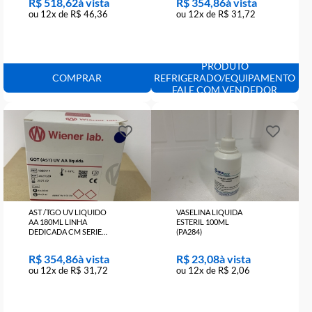
ALBUMINA COLOR AA
ALT /TGP UV LIQUIDO
6X60 ML LINHA
AA 180ML LINHA
DEDICADA CMD
DEDICADA CM SERIES
(1009601)
(1008112)
R$ 518,62
R$ 354,86
ou 12x de R$ 46,36
ou 12x de R$ 31,72
PRODUTO
COMPRAR
REFRIGERADO/EQUIPAME
FALE COM VENDEDOR
AST /TGO UV LIQUIDO
VASELINA LIQUIDA