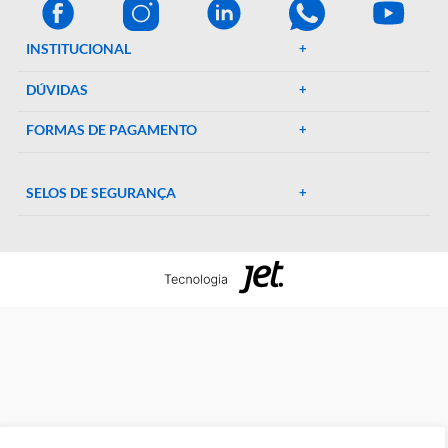
A Décio Camargo é sua parceira de confiança em equipamen
e suprimentos laboratoriais. Com mais de 46 anos de
experiência, oferecemos uma ampla gama de produtos de al
qualidade, garantindo precisão e eficiência em suas pesquisa
experimentos. Conte conosco para elevar o padrão do seu
laboratório!
CENTRAL DE AJUDA
Preparada para esclarecer suas dúvidas.
Tire suas dúvidas