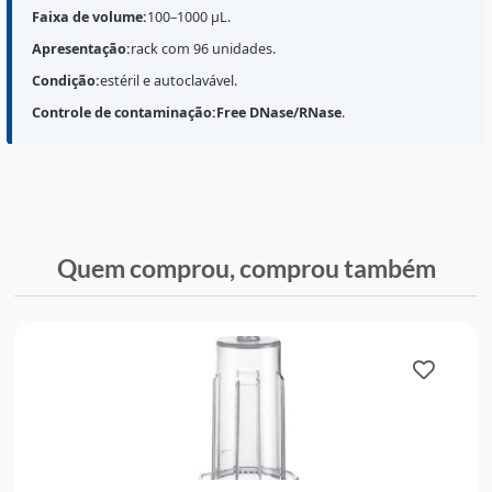
O
Rack de Ponteiras tipo Gilson
Kasvi
(Ref.
K8-1000B-
contém
96 ponteiras
para faixa de volume
100–1000 µ
em apresentação
estéril
e
autoclavável
, com
especificação
Free DNase/RNase
. É indicado para
rotinas de
pipetagem
em laboratório, especialmente
quando se busca reduzir risco de contaminação por
nucleases em aplicações como
biologia molecular
,
preparo de amostras e manipulação de reagentes
sensíveis, conforme
POP
do serviço.
Faixa de volume:
100–1000 µL.
Apresentação:
rack com 96 unidades.
Condição:
estéril e autoclavável.
Controle de contaminação:
Free DNase/RNase
.