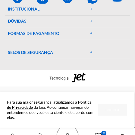
e suprimentos laboratoriais. Com mais de 46 anos de
experiência, oferecemos uma ampla gama de produtos de al
qualidade, garantindo precisão e eficiência em suas pesquisa
experimentos. Conte conosco para elevar o padrão do seu
laboratório!
CENTRAL DE AJUDA
Preparada para esclarecer suas dúvidas.
Tire suas dúvidas
INSTITUCIONAL
DÚVIDAS
FORMAS DE PAGAMENTO