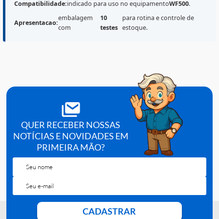
conjunto de testes indicado para
determinacao
quantitativa de PCR (Proteina C Reativa)
em rotinas
laboratoriais, com uso
destinado ao equipamento
WF500
, conforme
instrucoes do fabricante
e o
protocolo do servico. A apresentacao com
10 testes
e
adequada para uso controlado e reposicao.
resultado em formato numerico, conforme met
Quantitativo:
e calibracao do sistema.
Compatibilidade:
indicado para uso no equipamento
WF500
.
embalagem
10
para rotina e controle de
Apresentacao:
com
testes
estoque.