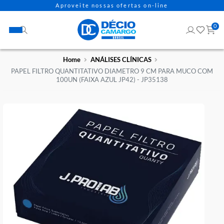
Aproveite nossas ofertas on-line
Home
ANÁLISES CLÍNICAS
PAPEL FILTRO QUANTITATIVO DIAMETRO 9 CM PARA MUCO 
100UN (FAIXA AZUL JP42) - JP35138