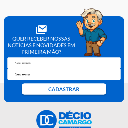
(Slow):
bário).
Quantitativo
Teor de cinzas extremamente reduzido (<
(Ashless):
0,007%) para calcinação.
Formato
Discos de 9 cm de diâmetro, prontos para uso e
Prático:
funis analíticos.
QUER RECEBER NOSSAS
NOTÍCIAS E NOVIDADES EM
PRIMEIRA MÃO?