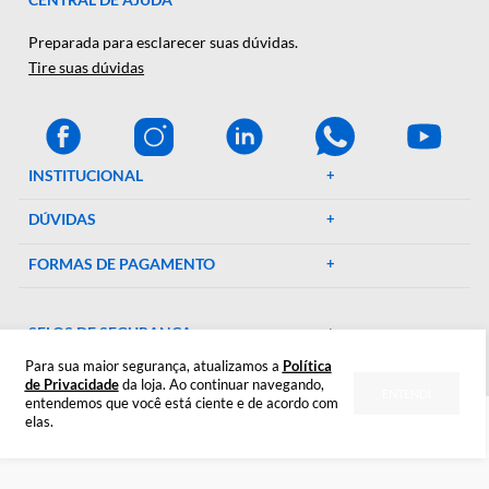
e suprimentos laboratoriais. Com mais de 46 anos de
experiência, oferecemos uma ampla gama de produtos de al
qualidade, garantindo precisão e eficiência em suas pesquisa
experimentos. Conte conosco para elevar o padrão do seu
laboratório!
CENTRAL DE AJUDA
Preparada para esclarecer suas dúvidas.
Tire suas dúvidas
INSTITUCIONAL
DÚVIDAS
FORMAS DE PAGAMENTO