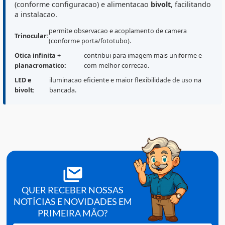
Destaques do Produto
O
Microscopio Trinocular GLOBAL (NW126T)
e indica
para rotinas de
analise microscopica
em laboratorios 
ambientes de ensino, oferecendo
otica infinita
,
iluminacao
LED
e conjunto
planacromatico
para melh
qualidade de imagem. Possui aumento de ate
1000x
(conforme configuracao) e alimentacao
bivolt
, facilita
a instalacao.
permite observacao e acoplamento de camera
Trinocular:
(conforme porta/fototubo).
Otica infinita +
contribui para imagem mais uniforme e
planacromatico:
com melhor correcao.
LED e
iluminacao eficiente e maior flexibilidade de uso na
bivolt:
bancada.