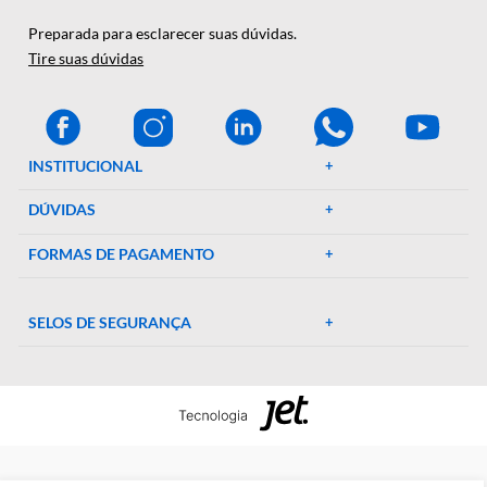
A Décio Camargo é sua parceira de confiança em equipamen
e suprimentos laboratoriais. Com mais de 46 anos de
experiência, oferecemos uma ampla gama de produtos de al
qualidade, garantindo precisão e eficiência em suas pesquisa
experimentos. Conte conosco para elevar o padrão do seu
laboratório!
CENTRAL DE AJUDA
Preparada para esclarecer suas dúvidas.
Tire suas dúvidas