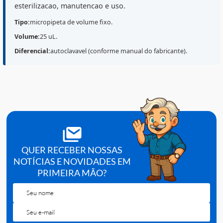
Destaques do Produto
A
Micropipeta Fixa Kasvi
(Ref.
K1-25F
) e indicada para
dispensacao de volume fixo de
25 uL
, oferecendo
praticidade e repetibilidade em rotinas laboratoriais. 
ser
autoclavavel
, e adequada para ambientes que
exigem maior controle de contaminacao, desde que
sejam seguidas as orientacoes do fabricante para
esterilizacao, manutencao e uso.
Tipo:
micropipeta de volume fixo.
Volume:
25 uL.
Diferencial:
autoclavavel (conforme manual do fabricante).