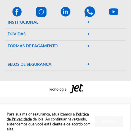
A Décio Camargo é sua parceira de confiança em equipamen
e suprimentos laboratoriais. Com mais de 46 anos de
experiência, oferecemos uma ampla gama de produtos de al
qualidade, garantindo precisão e eficiência em suas pesquisa
experimentos. Conte conosco para elevar o padrão do seu
laboratório!
CENTRAL DE AJUDA
Preparada para esclarecer suas dúvidas.
Tire suas dúvidas
INSTITUCIONAL
DÚVIDAS