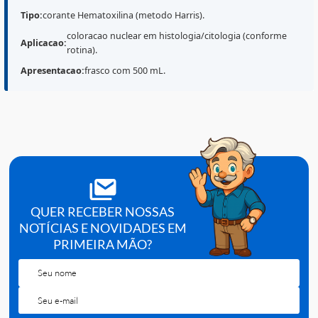
Destaques do Produto
A
Hematoxilina Harris Laborclin
(Ref.
620503
) e um
corante amplamente utilizado em rotinas de
histologi
citologia
, principalmente para evidenciar
nucleos
em
lamina, auxiliando a leitura microscopica. Fornecida e
frasco de 500 mL
, e indicada para uso profissional em
laboratorios, seguindo o
POP
e a padronizacao de
tempos/etapas do servico.
Tipo:
corante Hematoxilina (metodo Harris).
coloracao nuclear em histologia/citologia (conform
Aplicacao:
rotina).
Apresentacao:
frasco com 500 mL.