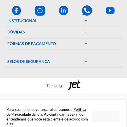
A Décio Camargo é sua parceira de confiança em equipamen
e suprimentos laboratoriais. Com mais de 46 anos de
experiência, oferecemos uma ampla gama de produtos de al
qualidade, garantindo precisão e eficiência em suas pesquisa
experimentos. Conte conosco para elevar o padrão do seu
laboratório!
CENTRAL DE AJUDA
Preparada para esclarecer suas dúvidas.
Tire suas dúvidas
INSTITUCIONAL
DÚVIDAS