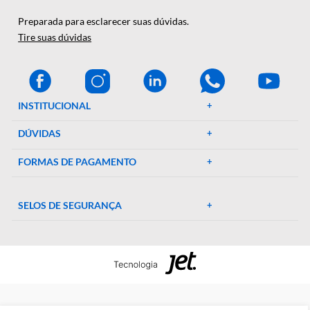
A Décio Camargo é sua parceira de confiança em equipamen
e suprimentos laboratoriais. Com mais de 46 anos de
experiência, oferecemos uma ampla gama de produtos de al
qualidade, garantindo precisão e eficiência em suas pesquisa
experimentos. Conte conosco para elevar o padrão do seu
laboratório!
CENTRAL DE AJUDA
Preparada para esclarecer suas dúvidas.
Tire suas dúvidas