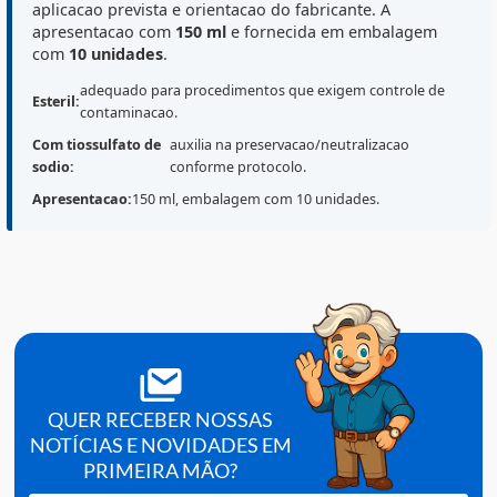
Destaques do Produto
O
Frasco Thio Bag Esteril Laborclin
(Ref.
572006
) e
indicado para
coleta e acondicionamento
de amostra
em rotinas laboratoriais, contendo
tiossulfato de sodi
componente utilizado para
neutralizacao de agentes
oxidantes
(como cloro, quando aplicavel), conforme a
aplicacao prevista e orientacao do fabricante. A
apresentacao com
150 ml
e fornecida em embalagem
com
10 unidades
.
adequado para procedimentos que exigem controle de
Esteril:
contaminacao.
Com tiossulfato de
auxilia na preservacao/neutralizacao
sodio:
conforme protocolo.
Apresentacao:
150 ml, embalagem com 10 unidades.