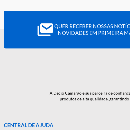
Tipo:
teste rapido para hCG (qualitativo).
Embalagem:
20 testes.
Referencia:
FA.0020CA020.
QUER RECEBER NOSSAS N
NOVIDADES EM PRIMEI