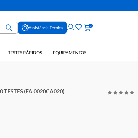
ne
0
Assistência Técnica
TESTES RÁPIDOS
EQUIPAMENTOS
E SANGUE
A.0020CA020)
NE B-HCG 20 TESTES (FA.0020CA020)