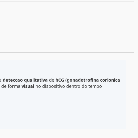
ORMAS DE PAGAMENTO E PARCELAS
ALCULE O FRETE
ografico
para
deteccao qualitativa
de
hCG (gonadotrofin
ura e realizada de forma
visual
no dispositivo dentro do te