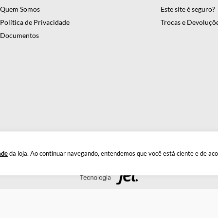
onfiança em equipamentos e suprimentos laboratoriais. Com mais
antindo precisão e eficiência em suas pesquisas e experimentos. C
INSTITUCIONAL
DÚ
Quem Somos
Este
Política de Privacidade
Troc
Documentos