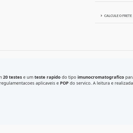
F
C
gem com
20 testes
e um
teste rapido
do tipo
imunocromat
a
bula
, regulamentacoes aplicaveis e
POP
do servico. A leit