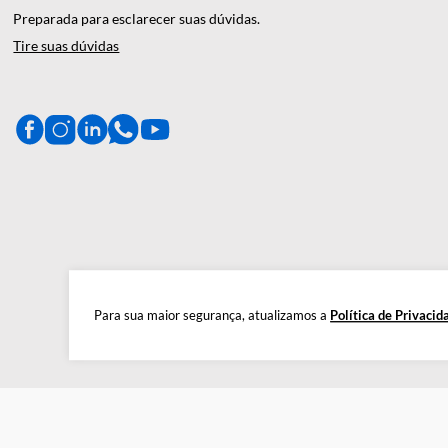
A Décio Camargo é sua parceira de c
produtos de alta qualidade, gar
CENTRAL DE AJUDA
Preparada para esclarecer suas dúvidas.
Tire suas dúvidas