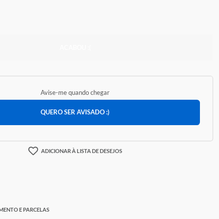
35,39
ACABOU :(
Avise-me quando chegar
QUERO SER AVISADO :)
ADICIONAR À LISTA DE DESEJOS