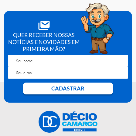
conforme o metodo).
Concentracao:
3%.
Apresentacao:
100 mL.
Referencia:
603.
QUER RECEBER NOSSAS
NOTÍCIAS E NOVIDADES EM
PRIMEIRA MÃO?