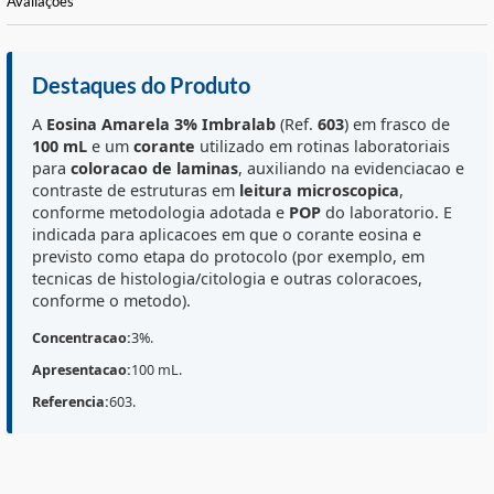
Informações Básicas
Características do Produto
Avaliações
Destaques do Produto
A
Eosina Amarela 3%
Imbralab
(Ref.
603
) em frasco d
100 mL
e um
corante
utilizado em rotinas laboratoriai
para
coloracao de laminas
, auxiliando na evidenciaca
contraste de estruturas em
leitura microscopica
,
conforme metodologia adotada e
POP
do laboratorio. 
indicada para aplicacoes em que o corante eosina e
previsto como etapa do protocolo (por exemplo, em
tecnicas de histologia/citologia e outras coloracoes,