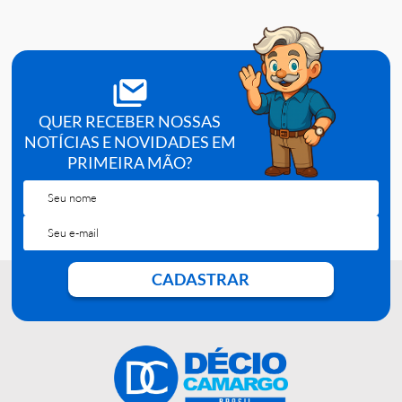
validação e rotinas de reposição, seguindo
instrução 
uso
e
POP
.
Analito:
Dímero D (quantitativo).
Compatibilidade:
WF500 (conforme fabricante).
Apresentação:
10 testes |
Ref.:
664010Q-R.
QUER RECEBER NOSSAS
NOTÍCIAS E NOVIDADES EM
PRIMEIRA MÃO?