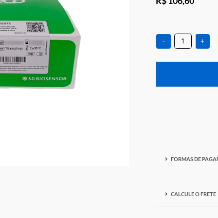
R$ 1
-
F