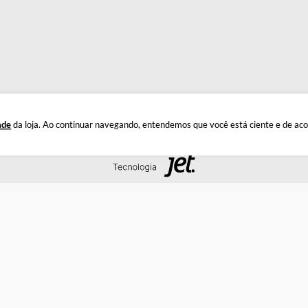
INSTITUCIONAL
DÚ
Quem Somos
Este
Política de Privacidade
Troc
Documentos
Privacidade
da loja. Ao continuar navegando, entendemos que você está 