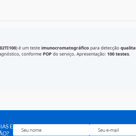
C
.
TR.4002TI100
) é um teste
imunocromatográfico
para det
apoio diagnóstico, conforme
POP
do serviço. Apresentação: