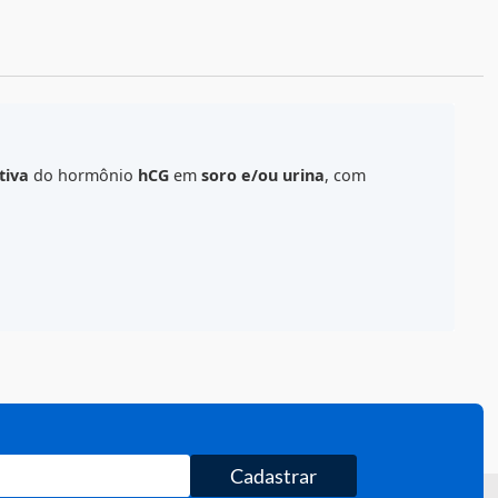
ALCULE O FRETE
ecção
qualitativa
do hormônio
hCG
em
soro e/ou urina
, 
100 testes
.