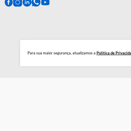
CENTRAL DE AJUDA
Preparada para esclarecer suas dúvidas.
Tire suas dúvidas
Para sua maior segurança, atualizamos a
Política de 