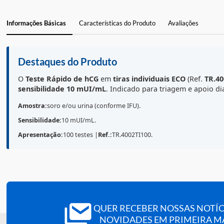
Informações Básicas
Características do Produto
Avaliações
Destaques do Produto
O
Teste Rápido de hCG
em
tiras individuais
ECO
(Ref
sensibilidade 10 mUI/mL
. Indicado para triagem e 
Amostra:
soro e/ou urina (conforme IFU).
Sensibilidade:
10 mUI/mL.
Apresentação:
100 testes |
Ref.:
TR.4002TI100.