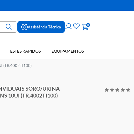
ne
0
Assistência Técnica
TESTES RÁPIDOS
EQUIPAMENTOS
E SANGUE
TES) SENS 10UI (TR.4002TI100)
 TIRAS INDIVIDUAIS SORO/URINA
 TESTES) SENS 10UI (TR.4002TI100)