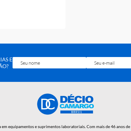
K PONTEIRA GILSON EST
TOCLAVAVEL) 100-1000UL C/96
EE DNASE/RNASE) (K8-1000B-1)
37,00
2x de R$ 3,31
OTÍCIAS E