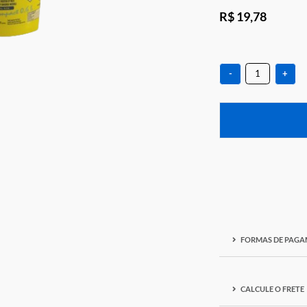
R$ 1
-
F