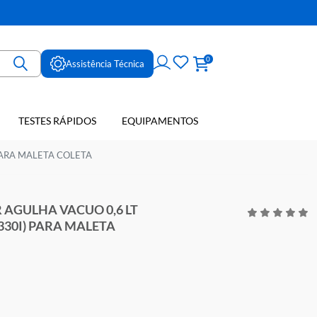
ne
0
Assistência Técnica
TESTES RÁPIDOS
EQUIPAMENTOS
E SANGUE
O (450330I) PARA MALETA COLETA
CARTADOR AGULHA VACUO 0,6 LT
STICO (450330I) PARA MALETA
ETA
TTE