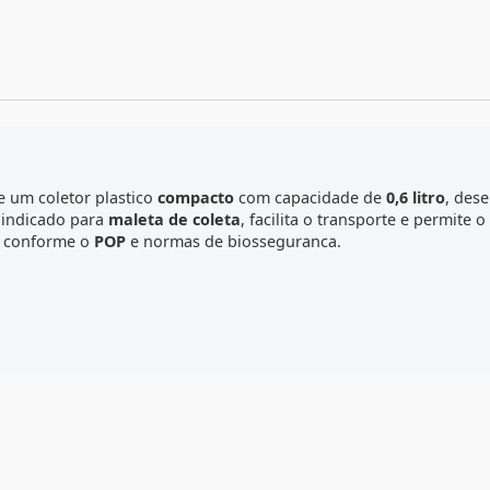
C
0330I
) e um coletor plastico
compacto
com capacidade de
Por ser indicado para
maleta de coleta
, facilita o transpo
acionais conforme o
POP
e normas de biosseguranca.
es.
tiveis).