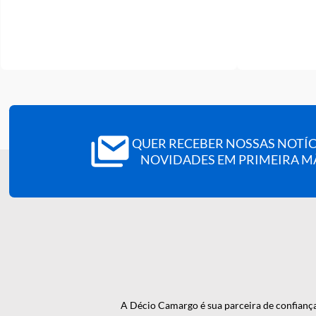
ADAPTADOR AGULHA VACUO
UNIVERSAL (450209)
RAC
(AU
(FR
R$ 0,37
ou 12x de R$ 0,03
R$ 
ou 1
QUER RECEBER NOSSAS N