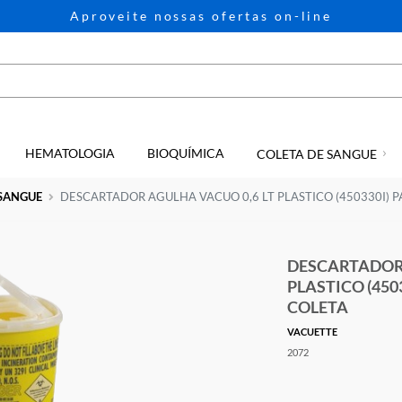
Aproveite nossas ofertas on-li
HEMATOLOGIA
BIOQUÍMICA
GIA
COLETA D
ETA DE SANGUE
DESCARTADOR AGULHA VACUO 0,6 LT PLASTIC
DES
PLA
COL
VACUE
2072