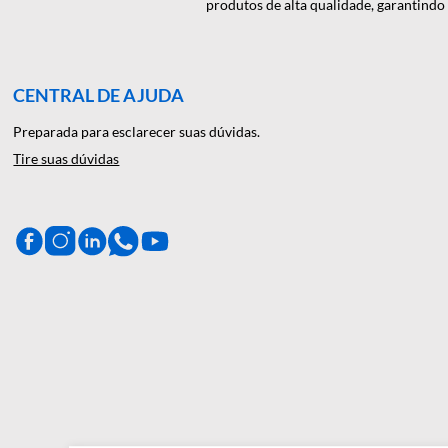
NOVIDADES EM PRIMEI
A Décio Camargo é sua parceira de c
produtos de alta qualidade, gar
CENTRAL DE AJUDA
Preparada para esclarecer suas dúvidas.
Tire suas dúvidas