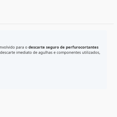
ALCULE O FRETE
0,6 litro
, desenvolvido para o
descarte seguro de perfuro
rte e permite o descarte imediato de agulhas e componentes 