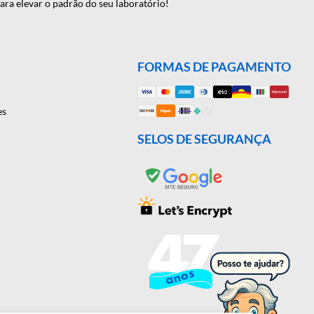
 de 46 anos de experiência, oferecemos uma ampla gama de
onte conosco para elevar o padrão do seu laboratório!
VIDAS
FORMAS DE 
 site é seguro?
as e Devoluções