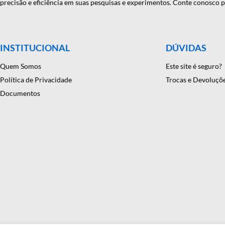
RA MÃO?
onfiança em equipamentos e suprimentos laboratoriais. Com mais
antindo precisão e eficiência em suas pesquisas e experimentos. C
INSTITUCIONAL
DÚ
Quem Somos
Este
Política de Privacidade
Troc