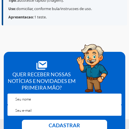
Destaques do Produto
O
COVID-19 Autoteste
Wama
(Ref.
672001AT-R
) e um
teste rapido
para
triagem
de COVID-19, desenvolvido
para
uso domiciliar
(autoteste), com interpretacao visu
do resultado conforme as instrucoes do fabricante. A
apresentacao e de
1 teste
, ideal para uso individual e
situacoes de necessidade de verificacao rapida.
Tipo:
autoteste rapido (triagem).
Uso:
domiciliar, conforme bula/instrucoes de uso.
Apresentacao:
1 teste.