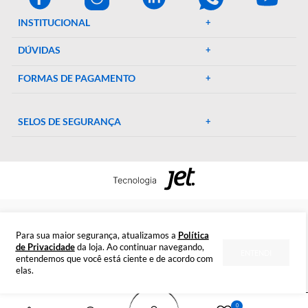
e suprimentos laboratoriais. Com mais de 46 anos de
experiência, oferecemos uma ampla gama de produtos de al
qualidade, garantindo precisão e eficiência em suas pesquisa
experimentos. Conte conosco para elevar o padrão do seu
laboratório!
CENTRAL DE AJUDA
Preparada para esclarecer suas dúvidas.
Tire suas dúvidas
INSTITUCIONAL
DÚVIDAS
FORMAS DE PAGAMENTO