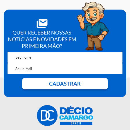
pelo fabricante.
Tipo:
teste rapido de antigeno (Ag).
Quantidade:
25 testes por embalagem.
Referencia:
672025E-AGII.
QUER RECEBER NOSSAS
NOTÍCIAS E NOVIDADES EM
PRIMEIRA MÃO?