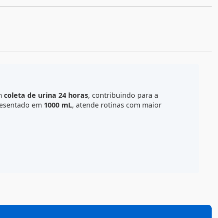
ORMAS DE PAGAMENTO E PARCELAS
ALCULE O FRETE
 amostras em
coleta de urina 24 horas
, contribuindo para
bricante. Apresentado em
1000 mL
, atende rotinas com ma