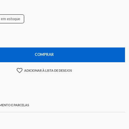
43,13
Temos apenas
2
em estoque
+
COMPRAR
ADICIONAR À LISTA DE DESEJOS