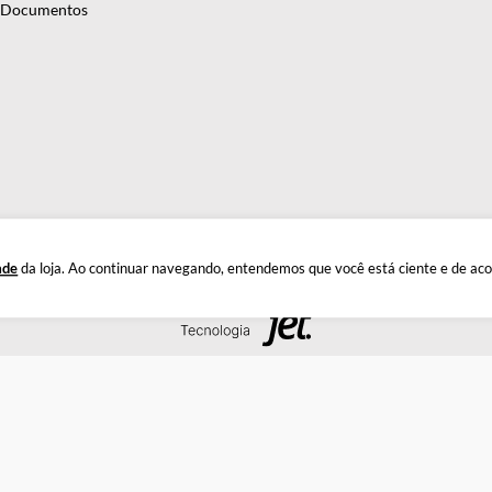
antindo precisão e eficiência em suas pesquisas e experimentos. C
INSTITUCIONAL
DÚ
Quem Somos
Este
Política de Privacidade
Troc
Documentos