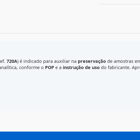
F
C
alab
(Ref.
720A
) é indicado para auxiliar na
preservação
de
se pré-analítica, conforme o
POP
e a
instrução de uso
do fa