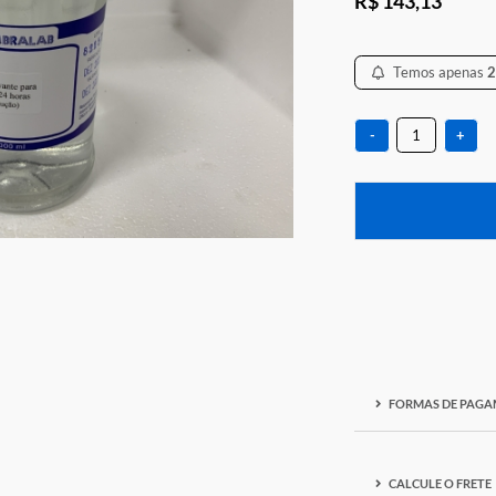
R$ 1
-