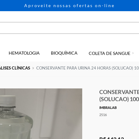
Aproveite nossas ofertas on-li
HEMATOLOGIA
BIOQUÍMICA
GIA
COLETA D
e
ANÁLISES CLÍNICAS
CONSERVANTE PARA URINA 24 HORAS 
CON
(SO
IMBRA
2516