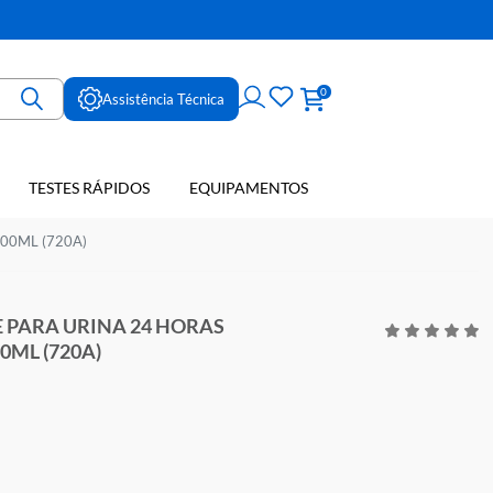
ne
0
Assistência Técnica
TESTES RÁPIDOS
EQUIPAMENTOS
E SANGUE
(SOLUCAO) 1000ML (720A)
SERVANTE PARA URINA 24 HORAS
LUCAO) 1000ML (720A)
LAB