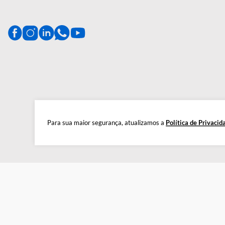
produtos de alta qualidade, gar
CENTRAL DE AJUDA
Preparada para esclarecer suas dúvidas.
Tire suas dúvidas