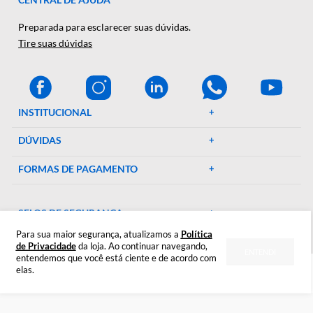
e suprimentos laboratoriais. Com mais de 46 anos de
experiência, oferecemos uma ampla gama de produtos de al
qualidade, garantindo precisão e eficiência em suas pesquisa
experimentos. Conte conosco para elevar o padrão do seu
laboratório!
CENTRAL DE AJUDA
Preparada para esclarecer suas dúvidas.
Tire suas dúvidas
INSTITUCIONAL
DÚVIDAS
FORMAS DE PAGAMENTO