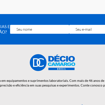
ro
e parametros relacionados a
transferrina
, conforme
bu
(conforme metodo).
OTÍCIAS E
RA MÃO?