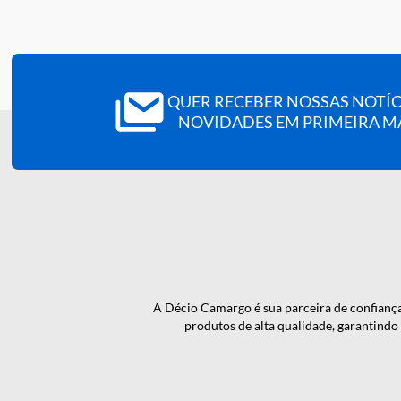
clinica, apoiando a avaliacao do
metabolismo do fer
Analito/Parametro:
capacidade de fixacao/ligacao do ferro 
Metodologia:
colorimetrica (conforme bula).
Rendimento:
25 determinacoes.
QUER RECEBER NOSSAS N
NOVIDADES EM PRIMEI