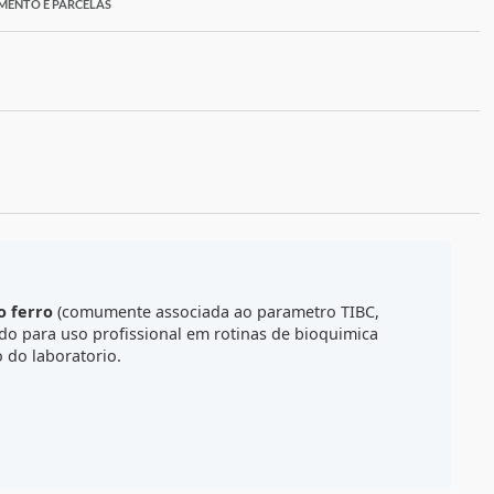
ORMAS DE PAGAMENTO E PARCELAS
ALCULE O FRETE
de ligacao do ferro
(comumente associada ao parametro T
coes
. E indicado para uso profissional em rotinas de bioqu