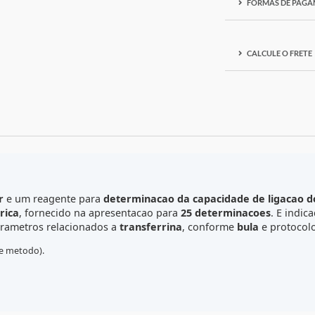
F
C
Wiener
e um reagente para
determinacao da capacidade 
orimetrica
, fornecido na apresentacao para
25 determina