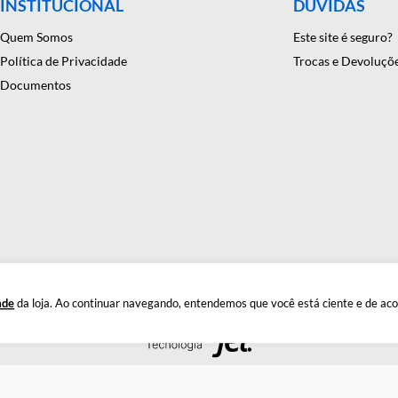
onfiança em equipamentos e suprimentos laboratoriais. Com mais
antindo precisão e eficiência em suas pesquisas e experimentos. C
INSTITUCIONAL
DÚ
Quem Somos
Este
Política de Privacidade
Troc
Documentos