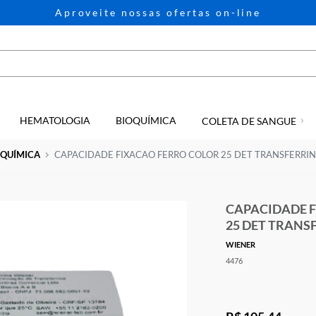
Aproveite nossas ofertas on-li
HEMATOLOGIA
BIOQUÍMICA
GIA
COLETA D
e
BIOQUÍMICA
CAPACIDADE FIXACAO FERRO COLOR 25 DET
CAP
25 
WIENE
4476