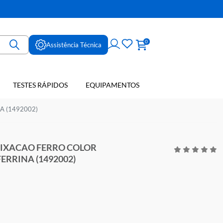
ne
0
Assistência Técnica
TESTES RÁPIDOS
EQUIPAMENTOS
E SANGUE
 TRANSFERRINA (1492002)
ACIDADE FIXACAO FERRO COLOR
DET TRANSFERRINA (1492002)
R