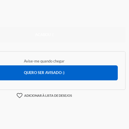
05,44
ACABOU :(
Avise-me quando chegar
QUERO SER AVISADO :)
ADICIONAR À LISTA DE DESEJOS