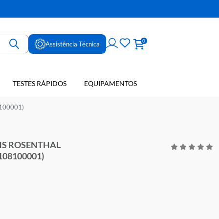
ne
0
Assistência Técnica
TESTES RÁPIDOS
EQUIPAMENTOS
E SANGUE
HORADA (108100001)
ARA FUCHS ROSENTHAL
HORADA (108100001)
CTA