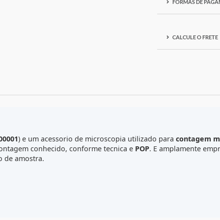
F
C
f.
108100001
) e um acessorio de microscopia utilizado para
me de contagem conhecido, conforme tecnica e
POP
. E amp