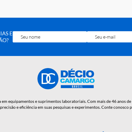
a o tipo de amostra.
OTÍCIAS E
RA MÃO?