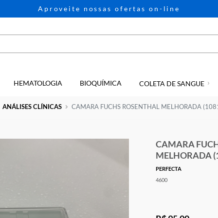
Aproveite nossas ofertas on-li
HEMATOLOGIA
BIOQUÍMICA
GIA
COLETA D
Home
ANÁLISES CLÍNICAS
CAMARA FUCHS ROSENTHAL MEL
CAM
MEL
PERFE
4600