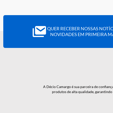
microscopia, desde que o metodo esteja validado par
Tipo:
camara de contagem (microscopia).
Modelo:
Fuchs Rosenthal (versao melhorada).
Referencia:
108100001.
QUER RECEBER NOSSAS N
NOVIDADES EM PRIMEI