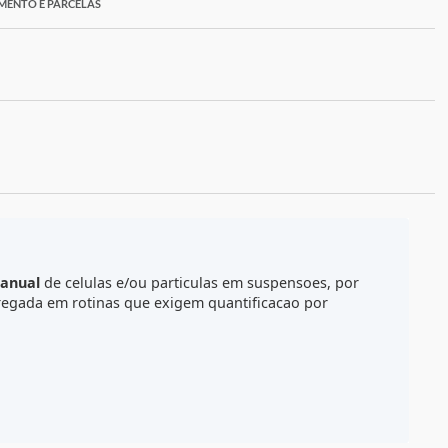
ORMAS DE PAGAMENTO E PARCELAS
ALCULE O FRETE
contagem manual
de celulas e/ou particulas em suspenso
lamente empregada em rotinas que exigem quantificacao p