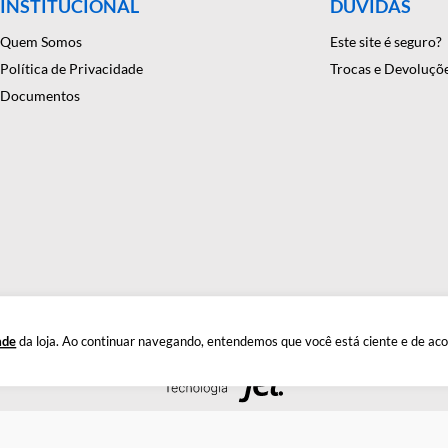
onfiança em equipamentos e suprimentos laboratoriais. Com mais
antindo precisão e eficiência em suas pesquisas e experimentos. C
INSTITUCIONAL
DÚ
Quem Somos
Este
Política de Privacidade
Troc
Documentos