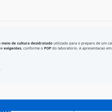
C
0
) e um
meio de cultura desidratado
utilizado para o pre
inclusive
exigentes
, conforme o
POP
do laboratorio. A ap
o.
anismos.