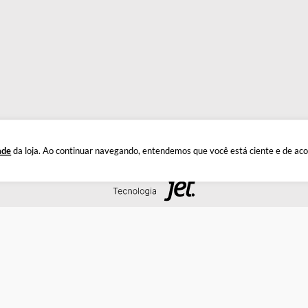
INSTITUCIONAL
DÚ
Quem Somos
Este
Política de Privacidade
Troc
Documentos
Privacidade
da loja. Ao continuar navegando, entendemos que você está 