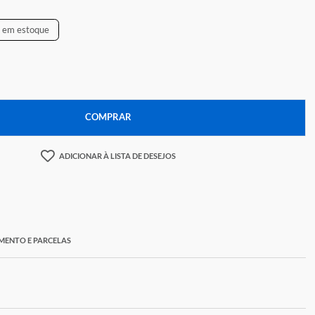
33,24
Temos apenas
2
em estoque
+
COMPRAR
ADICIONAR À LISTA DE DESEJOS
ORMAS DE PAGAMENTO E PARCELAS