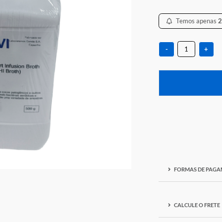
R$ 5
-
F