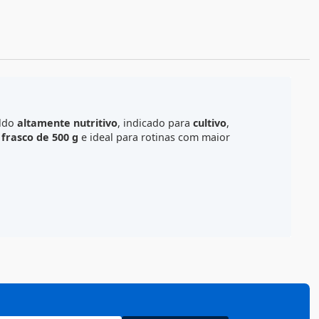
ALCULE O FRETE
paro de um caldo
altamente nutritivo
, indicado para
cultiv
resentacao em
frasco de 500 g
e ideal para rotinas com mai