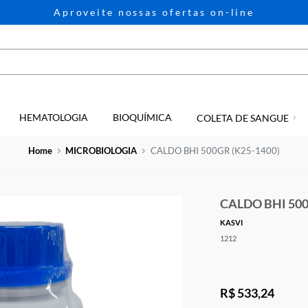
Aproveite nossas ofertas on-li
HEMATOLOGIA
BIOQUÍMICA
GIA
COLETA D
Home
MICROBIOLOGIA
CALDO BHI 500GR (K2
CALD
KASVI
1212