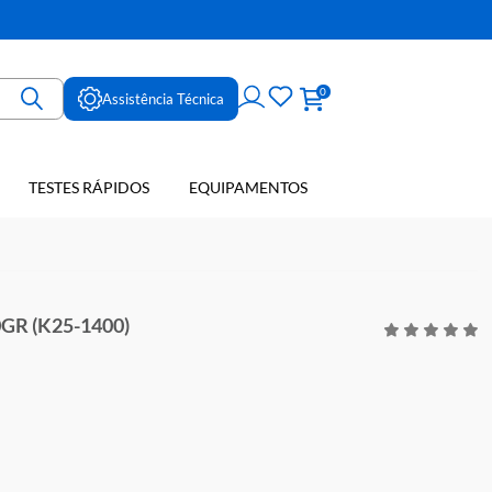
ne
0
Assistência Técnica
TESTES RÁPIDOS
EQUIPAMENTOS
E SANGUE
5-1400)
O BHI 500GR (K25-1400)