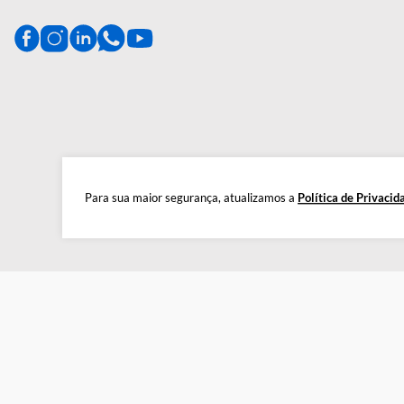
CENTRAL DE AJUDA
Preparada para esclarecer suas dúvidas.
Tire suas dúvidas
Para sua maior segurança, atualizamos a
Política de 