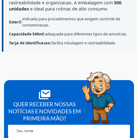
Destaques do Produto
A
Bolsa de Amostragem Kasvi Esteril 540ml
(Ref.
K54
02
) foi desenvolvida para
coleta, transporte e
armazenamento
de amostras com maior seguranca,
mantendo condicoes adequadas conforme o protocol
do servico. Possui
tarja para identificacao
, facilitand
rastreabilidade e organizacao. A embalagem com
500
unidades
e ideal para rotinas de alto consumo.
indicada para procedimentos que exigem controle de
Esteril:
contaminacao.
Capacidade 540ml:
adequada para diferentes tipos de amostra
Tarja de identificacao:
facilita rotulagem e rastreabilidade.