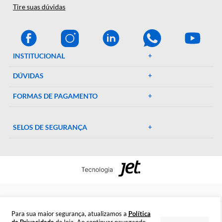
A Décio Camargo é sua parceira de confiança em equipamen
e suprimentos laboratoriais. Com mais de 46 anos de
experiência, oferecemos uma ampla gama de produtos de al
qualidade, garantindo precisão e eficiência em suas pesquisa
experimentos. Conte conosco para elevar o padrão do seu
laboratório!
CENTRAL DE AJUDA
Preparada para esclarecer suas dúvidas.
Tire suas dúvidas
INSTITUCIONAL