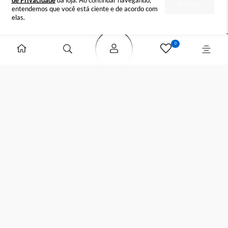
DÚVIDAS
FORMAS DE PAGAMENTO
SELOS DE SEGURANÇA
Para sua maior segurança, atualizamos a
Política
de Privacidade
da loja. Ao continuar navegando,
ENTENDI
entendemos que você está ciente e de acordo com
elas.
0