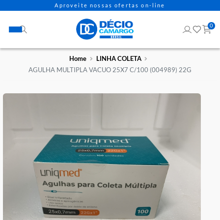
Aproveite nossas ofertas on-line
Home
LINHA COLETA
AGULHA MULTIPLA VACUO 25X7 C/100 (004989) 22G