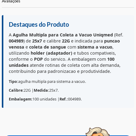
Informações Básicas
Características do Produto
Avaliações
Destaques do Produto
A
Agulha Multipla para Coleta a Vacuo
Uniqmed
(Ref
004989
) de
25x7
e calibre
22G
e indicada para
puncao
venosa
e
coleta de sangue
com
sistema a vacuo
,
utilizando
holder (adaptador)
e tubos compativeis,
conforme o
POP
do servico. A embalagem com
100
unidades
atende rotinas de coleta com alta demanda,
contribuindo para padronizacao e produtividade.
Tipo:
agulha multipla para sistema a vacuo.