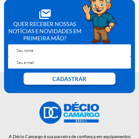
Calibre:
22G |
Medida:
25x7.
Embalagem:
100 unidades |
Ref.:
004989.
QUER RECEBER NOSSAS
NOTÍCIAS E NOVIDADES EM
PRIMEIRA MÃO?