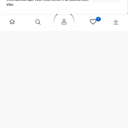
DÚVIDAS
FORMAS DE PAGAMENTO
SELOS DE SEGURANÇA
Para sua maior segurança, atualizamos a
Política
de Privacidade
da loja. Ao continuar navegando,
ENTENDI
entendemos que você está ciente e de acordo com
elas.
0