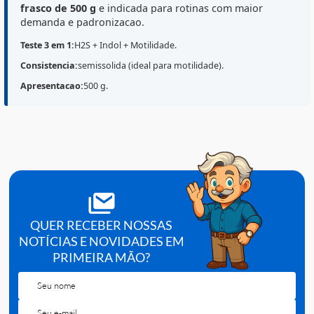
O
Agar Meio SIM
(
Sulfide Indole Motility
)
Kasvi
(Ref.
K2
1514
) e um
meio de cultura desidratado
e
semissolid
utilizado em microbiologia para avaliacao simultanea 
producao de H2S
,
producao de indol
e
motilidade
,
auxiliando na
identificacao presuntiva
de
microrganismos, especialmente
enterobacterias
e
outros bacilos Gram-negativos, conforme a metodolog
adotada e o
POP
do laboratorio. A apresentacao em
frasco de 500 g
e indicada para rotinas com maior
demanda e padronizacao.
Teste 3 em 1:
H2S + Indol + Motilidade.
Consistencia:
semissolida (ideal para motilidade).
Apresentacao:
500 g.