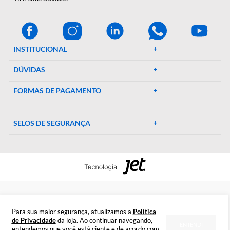
A Décio Camargo é sua parceira de confiança em equipamen
e suprimentos laboratoriais. Com mais de 46 anos de
experiência, oferecemos uma ampla gama de produtos de al
qualidade, garantindo precisão e eficiência em suas pesquisa
experimentos. Conte conosco para elevar o padrão do seu
laboratório!
CENTRAL DE AJUDA
Preparada para esclarecer suas dúvidas.
Tire suas dúvidas
INSTITUCIONAL